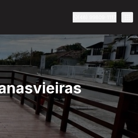
(48) 99809-1117
anasvieiras