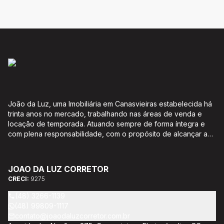
João da Luz, uma Imobiliária em Canasvieiras estabelecida há
trinta anos no mercado, trabalhando nas áreas de venda e
locação de temporada. Atuando sempre de forma íntegra e
com plena responsabilidade, com o propósito de alcançar a
satisfação e o bem estar de seus clientes. Acompanhamento e
encaminhamento de documentação para aquisição do imóvel,
incluíndo financiamento bancário através de agente
JOAO DA LUZ CORRETOR
credenciado CEF; Análise da capacidade de compra e perfil
CRECI:
9275
do cliente para aumentar o índice de assertividade na escolha
do imóvel; Trabalhamos com oportunidades de negócios.
(48) 3266-1139
(48) 99809-1117
contato@joaodaluzcorretor.com.br