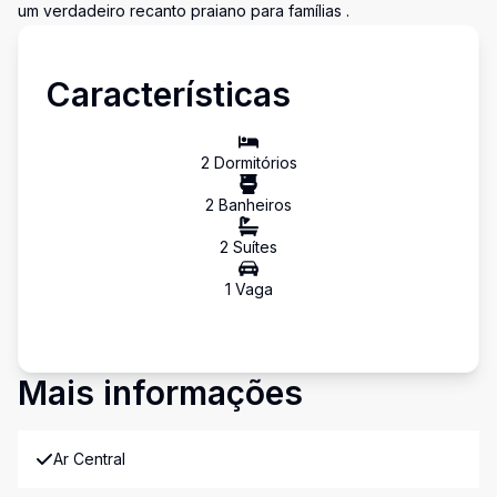
um verdadeiro recanto praiano para famílias .
Características
2
Dormitório
s
2
Banheiro
s
2
Suíte
s
1
Vaga
Mais informações
Ar Central