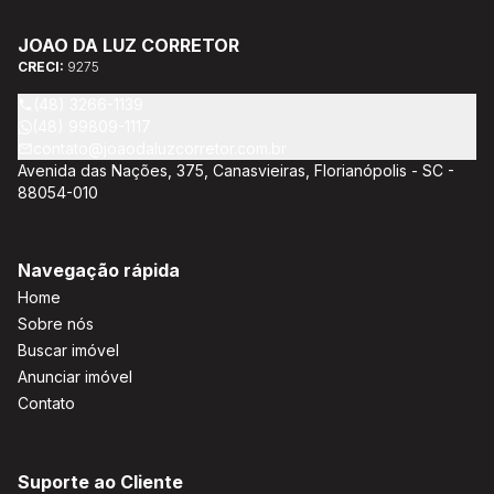
encaminhamento de documentação para aquisição do imóvel,
incluíndo financiamento bancário através de agente
JOAO DA LUZ CORRETOR
credenciado CEF; Análise da capacidade de compra e perfil
CRECI:
9275
do cliente para aumentar o índice de assertividade na escolha
do imóvel; Trabalhamos com oportunidades de negócios.
(48) 3266-1139
(48) 99809-1117
contato@joaodaluzcorretor.com.br
Avenida das Nações, 375, Canasvieiras, Florianópolis - SC -
88054-010
Navegação rápida
Home
Sobre nós
Buscar imóvel
Anunciar imóvel
Contato
Suporte ao Cliente