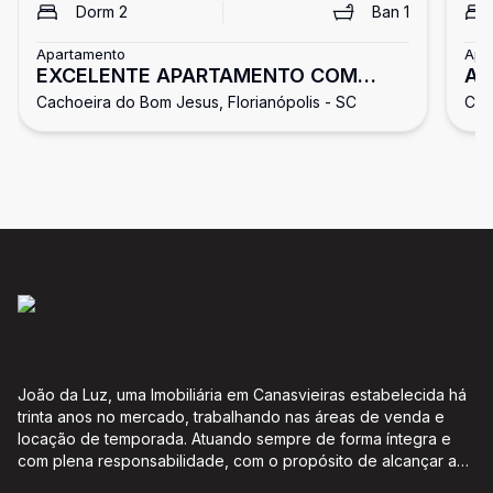
Dorm
2
Ban
1
Apartamento
Apa
EXCELENTE APARTAMENTO COM
AP
Cachoeira do Bom Jesus, Florianópolis - SC
Cac
VISTA PARA AO MAR!
VI
João da Luz, uma Imobiliária em Canasvieiras estabelecida há
trinta anos no mercado, trabalhando nas áreas de venda e
locação de temporada. Atuando sempre de forma íntegra e
com plena responsabilidade, com o propósito de alcançar a
satisfação e o bem estar de seus clientes. Acompanhamento e