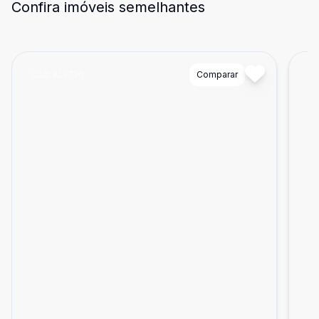
Confira imóveis semelhantes
Cód:
ALII726
Comparar
Có