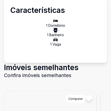
Características
1
Dormitório
1
Banheiro
1
Vaga
Imóveis semelhantes
Confira imóveis semelhantes
Cód:
ALI736
Comparar
Có