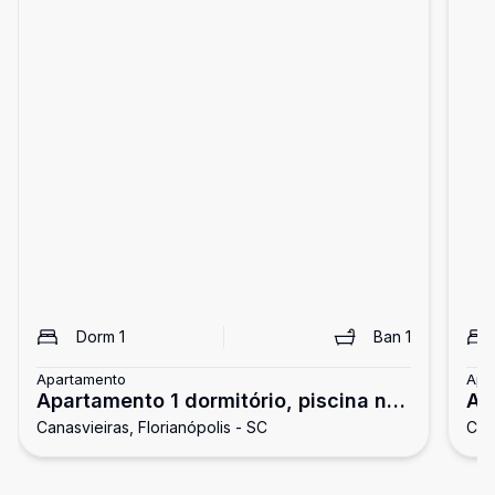
Dorm
1
Ban
1
Apartamento
Apa
Apartamento 1 dormitório, piscina no
Ap
Canasvieiras, Florianópolis - SC
Cana
condomínio
co