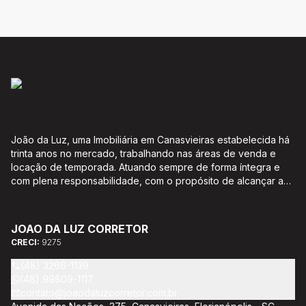
João da Luz, uma Imobiliária em Canasvieiras estabelecida há
trinta anos no mercado, trabalhando nas áreas de venda e
locação de temporada. Atuando sempre de forma íntegra e
com plena responsabilidade, com o propósito de alcançar a
satisfação e o bem estar de seus clientes. Acompanhamento e
encaminhamento de documentação para aquisição do imóvel,
incluíndo financiamento bancário através de agente
JOAO DA LUZ CORRETOR
credenciado CEF; Análise da capacidade de compra e perfil
CRECI:
9275
do cliente para aumentar o índice de assertividade na escolha
do imóvel; Trabalhamos com oportunidades de negócios.
(48) 3266-1139
(48) 99809-1117
contato@joaodaluzcorretor.com.br