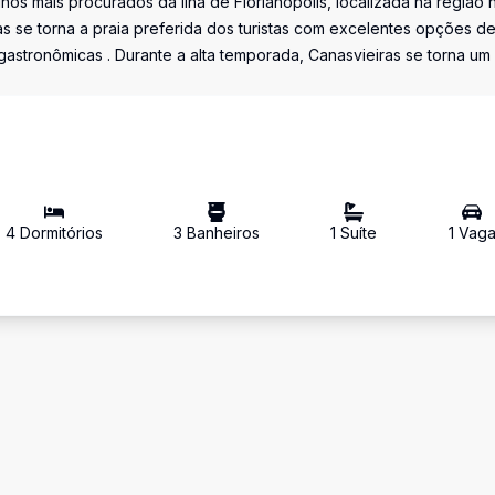
nos mais procurados da ilha de Florianópolis, localizada na região 
as se torna a praia preferida dos turistas com excelentes opções d
astronômicas . Durante a alta temporada, Canasvieiras se torna um
4
Dormitório
s
3
Banheiro
s
1
Suíte
1
Vag