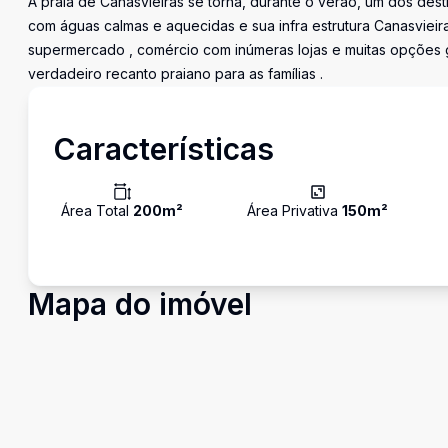
A praia de Canasvieiras se torna, durante o verão, um dos desti
com águas calmas e aquecidas e sua infra estrutura Canasvieir
supermercado , comércio com inúmeras lojas e muitas opções g
verdadeiro recanto praiano para as famílias .
Características
Área Total
200
m²
Área Privativa
150
m²
Mapa do imóvel