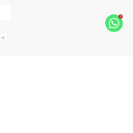
1
ious slide
Next slide
Cód:
CLIV5
Comparar