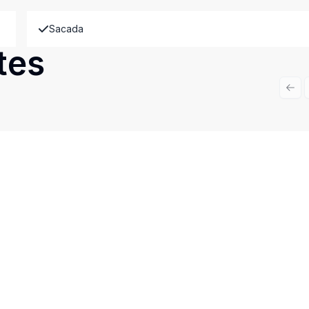
Sacada
tes
Prev
Cód:
CLIV33
Comparar