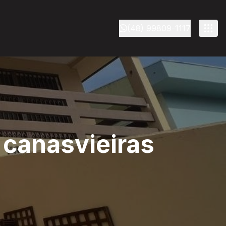
(48) 99809-1117
 canasvieiras