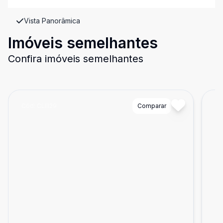
Vista Panorâmica
Imóveis semelhantes
Confira imóveis semelhantes
Cód:
CLIII29
Comparar
Có