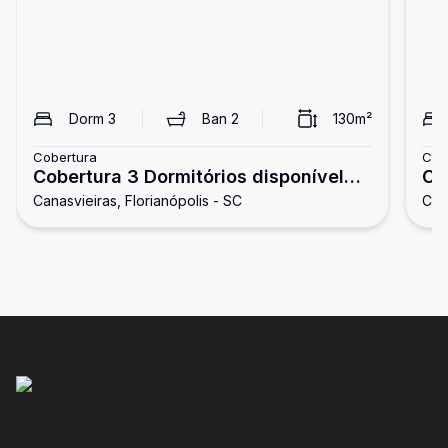
Dorm
3
Ban
2
130
m²
Cobertura
Cob
Cobertura 3 Dormitórios disponível
Co
Canasvieiras, Florianópolis - SC
Cana
para locação !
ma