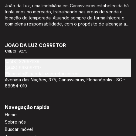
João da Luz, uma Imobiliária em Canasvieiras estabelecida há
trinta anos no mercado, trabalhando nas áreas de venda e
locação de temporada. Atuando sempre de forma íntegra e
com plena responsabilidade, com o propósito de alcançar a
satisfação e o bem estar de seus clientes. Acompanhamento e
encaminhamento de documentação para aquisição do imóvel,
incluíndo financiamento bancário através de agente
JOAO DA LUZ CORRETOR
credenciado CEF; Análise da capacidade de compra e perfil
CRECI:
9275
do cliente para aumentar o índice de assertividade na escolha
do imóvel; Trabalhamos com oportunidades de negócios.
(48) 3266-1139
(48) 99809-1117
contato@joaodaluzcorretor.com.br
Avenida das Nações, 375, Canasvieiras, Florianópolis - SC -
88054-010
Navegação rápida
Home
Sobre nós
Buscar imóvel